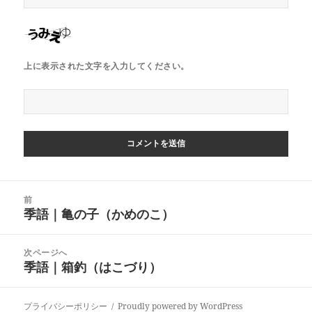
上に表示された文字を入力してください。
投
前
稿
季語｜亀の子（かめのこ）
前
ナ
の
ビ
投
次ページへ
ゲ
稿:
季語｜箱釣（はこづり）
次
ー
の
シ
投
ョ
プライバシーポリシー
Proudly powered by WordPress