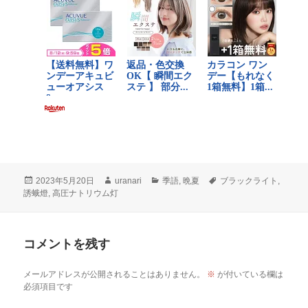
投
作
カ
タ
2023年5月20日
uranari
季語
,
晩夏
ブラックライト
,
稿
成
テ
グ
誘蛾燈
,
高圧ナトリウム灯
日:
者
ゴ
リ
ー
コメントを残す
メールアドレスが公開されることはありません。
※
が付いている欄は
必須項目です