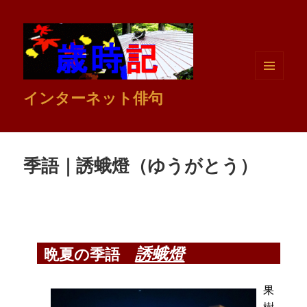
メニュ
インターネット俳句
ーとウ
ィジェ
ット
季語｜誘蛾燈（ゆうがとう）
誘蛾燈
晩夏の季語
果
樹