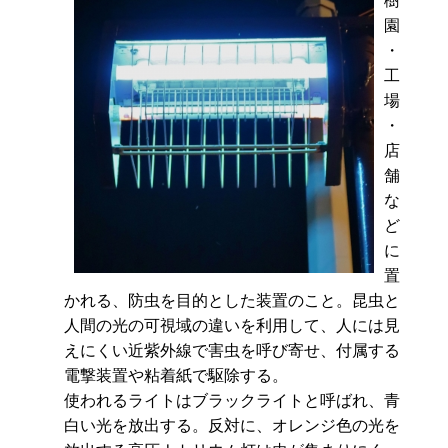
園
・
工
場
・
店
舗
な
ど
に
置
かれる、防虫を目的とした装置のこと。昆虫と
人間の光の可視域の違いを利用して、人には見
えにくい近紫外線で害虫を呼び寄せ、付属する
電撃装置や粘着紙で駆除する。
使われるライトはブラックライトと呼ばれ、青
白い光を放出する。反対に、オレンジ色の光を