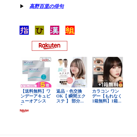
▶
高野百里の俳句