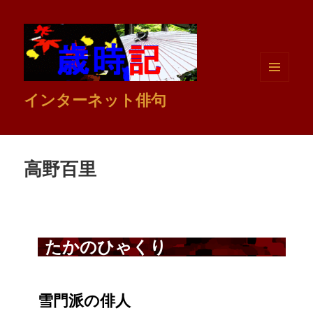
メニュ
インターネット俳句
ーとウ
ィジェ
ット
高野百里
たかのひゃくり
雪門派の俳人