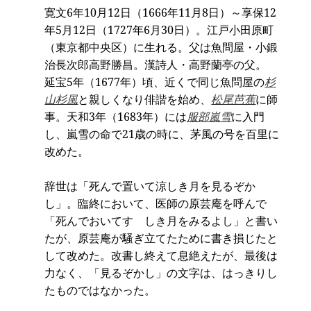
寛文6年10月12日（1666年11月8日）～享保12
年5月12日（1727年6月30日）。江戸小田原町
（東京都中央区）に生れる。父は魚問屋・小鍛
治長次郎高野勝昌。漢詩人・高野蘭亭の父。
延宝5年（1677年）頃、近くで同じ魚問屋の
杉
山杉風
と親しくなり俳諧を始め、
松尾芭蕉
に師
事。天和3年（1683年）には
服部嵐雪
に入門
し、嵐雪の命で21歳の時に、茅風の号を百里に
改めた。
辞世は「死んで置いて涼しき月を見るぞか
し」。臨終において、医師の原芸庵を呼んで
「死んでおいてすゞしき月をみるよし」と書い
たが、原芸庵が騒ぎ立てたために書き損じたと
して改めた。改書し終えて息絶えたが、最後は
力なく、「見るぞかし」の文字は、はっきりし
たものではなかった。