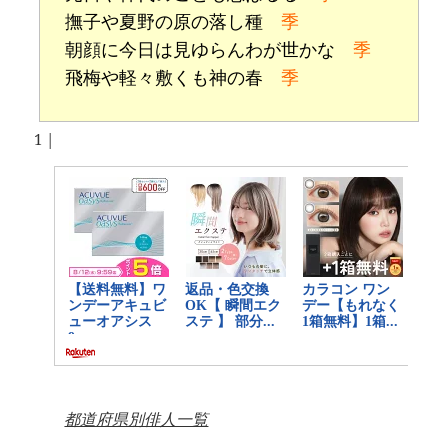
撫子や夏野の原の落し種
季
朝顔に今日は見ゆらんわが世かな
季
飛梅や軽々敷くも神の春
季
1
|
都道府県別俳人一覧