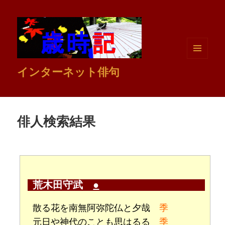
メニュ
インターネット俳句
ーとウ
ィジェ
ット
俳人検索結果
荒木田守武
●
散る花を南無阿弥陀仏と夕哉
季
元日や神代のことも思はるる
季