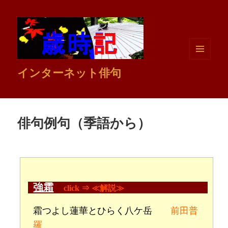
メニュ
インターネット俳句
ーとウ
ィジェ
ット
俳句例句（季語から）
強霜
click ⇒ ≪解説≫
霜つよし蓮華とひらく八ケ岳
前田普
羅