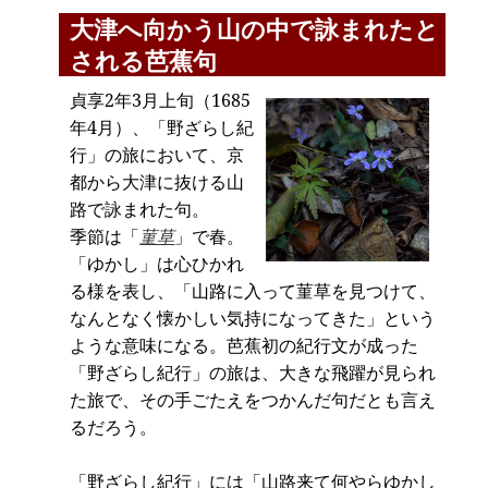
大津へ向かう山の中で詠まれたと
される芭蕉句
貞享2年3月上旬（1685
年4月）、「野ざらし紀
行」の旅において、京
都から大津に抜ける山
路で詠まれた句。
季節は「
菫草
」で春。
「ゆかし」は心ひかれ
る様を表し、「山路に入って菫草を見つけて、
なんとなく懐かしい気持になってきた」という
ような意味になる。芭蕉初の紀行文が成った
「野ざらし紀行」の旅は、大きな飛躍が見られ
た旅で、その手ごたえをつかんだ句だとも言え
るだろう。
「野ざらし紀行」には「山路来て何やらゆかし