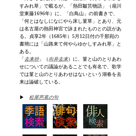
すみれ草」で載るが、「熱田皺筥物語」（扇川
堂東藤1696年）に、「白鳥山」の前書きで、
「何とはなしになにやら床し菫草」とあり、元
は名古屋の熱田神宮で詠まれたものとの説があ
る。貞享2年（1685年）5月12日付の千那宛の
書簡には「山路来て何やらゆかしすみれ草」と
ある。
「
去来抄
」（
向井去来
）に、菫と山のとりあわ
せについての議論があることでも有名で、歌学
では菫と山のとりあわせはないという湖春を去
来は論破している。
▶
松尾芭蕉の句