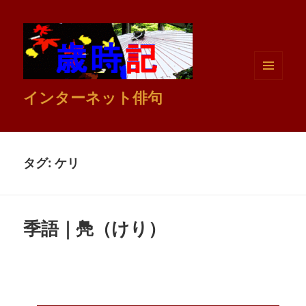
メニュ
インターネット俳句
ーとウ
ィジェ
ット
タグ:
ケリ
季語｜鳧（けり）