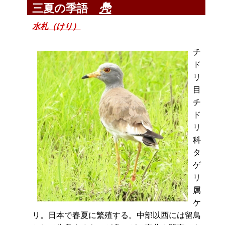
鳧
三夏の季語
水札（けり）
チ
ド
リ
目
チ
ド
リ
科
タ
ゲ
リ
属
ケ
リ。日本で春夏に繁殖する。中部以西には留鳥