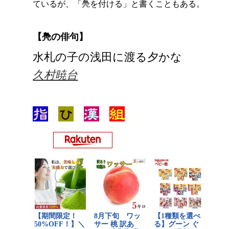
ているが、「鳧を付ける」と書くこともある。
【鳧の俳句】
水札の子の浅田に渡る夕かな
久村暁台