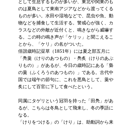
として生息するものが多いが、東北や関東のも
のは夏鳥として東南アジアなどから渡ってくる
ものが多い。水田や湿地などで、昆虫や魚、動
物などを捕食して生活する。警戒心が強く、カ
ラスなどの外敵が近付くと、鳴きながら威嚇す
る。この時の鳴き声が「ケリッ」と聞こえるこ
とから、「ケリ」の名がついた。
俳諧歳時記栞草（1851年）には夏之部五月に
「鳧羹（けりのあつもの）・鳧炙（けりのあぶ
りもの）」があるが、今日の歳時記にある「梟
の羹（ふくろうのあつもの）」である。古代中
国では端午の節句に、これを悪鳥として、羹や
炙にして百官に下して食べたという。
同属にタゲリという冠羽を持った「田鳧」があ
るが、こちらは冬鳥として飛来し、冬の季語に
なる。
「けりをつける」の「けり」は、助動詞から来