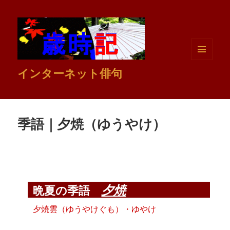
メニュ
インターネット俳句
ーとウ
ィジェ
ット
季語｜夕焼（ゆうやけ）
夕焼
晩夏の季語
夕焼雲（ゆうやけぐも）・ゆやけ