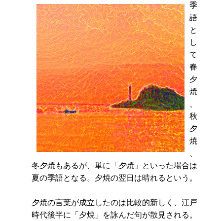
季
語
と
し
て
春
夕
焼
、
秋
夕
焼
、
冬夕焼もあるが、単に「夕焼」といった場合は
夏の季語となる。夕焼の翌日は晴れるという。
夕焼の言葉が成立したのは比較的新しく、江戸
時代後半に「夕焼」を詠んだ句が散見される。