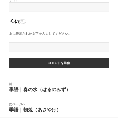
上に表示された文字を入力してください。
投
前
稿
季語｜春の水（はるのみず）
前
ナ
の
ビ
投
次ページへ
ゲ
稿:
季語｜朝焼（あさやけ）
次
ー
の