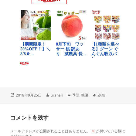
投
作
カ
タ
2018年9月25日
uranari
季語
,
晩夏
夕焼
稿
成
テ
グ
日:
者
ゴ
リ
コメントを残す
ー
メールアドレスが公開されることはありません。
※
が付いている欄は