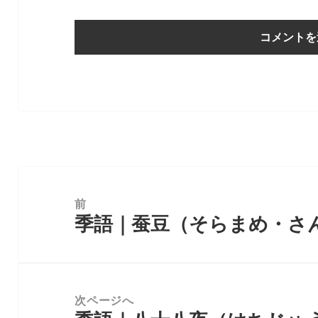
投
稿
前
季語｜蚕豆（そらまめ・さ
ナ
前
ビ
の
ゲ
投
ー
稿:
次ページへ
シ