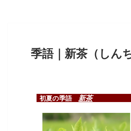
季語｜新茶（しん
新茶
初夏の季語