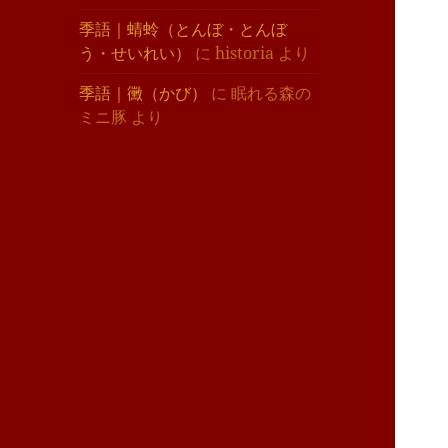
季語｜蜻蛉（とんぼ・とんぼ
う・せいれい）
に
historia
より
季語｜黴（かび）
に
眠れる森の
ミニ豚
より