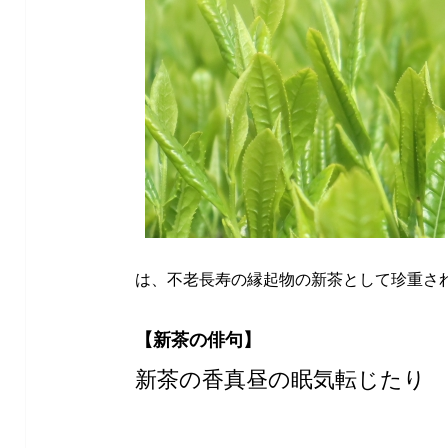
は、不老長寿の縁起物の新茶として珍重さ
【新茶の俳句】
新茶の香真昼の眠気転じた