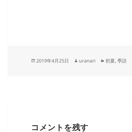
投
作
カ
2019年4月25日
uranari
初夏
,
季語
稿
成
テ
日:
者
ゴ
リ
ー
コメントを残す