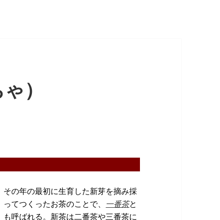
ちゃ）
その年の最初に生育した新芽を摘み採
ってつくったお茶のことで、
一番茶
と
も呼ばれる。新茶は二番茶や三番茶に