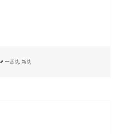
タ
一番茶
,
新茶
グ