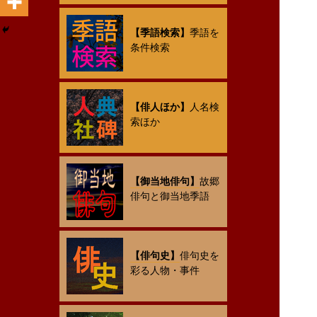
【季語検索】
季語を
条件検索
【俳人ほか】
人名検
索ほか
【御当地俳句】
故郷
俳句と御当地季語
【俳句史】
俳句史を
彩る人物・事件