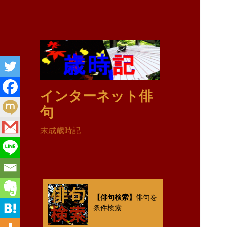
インターネット俳
句
末成歳時記
【俳句検索】
俳句を
条件検索