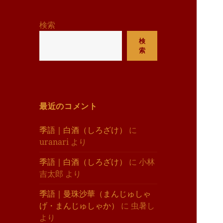
リ
ー
検索
検
索
最近のコメント
季語｜白酒（しろざけ）
に
uranari
より
季語｜白酒（しろざけ）
に
小林
吉太郎
より
季語｜曼珠沙華（まんじゅしゃ
げ・まんじゅしゃか）
に
虫暑し
より