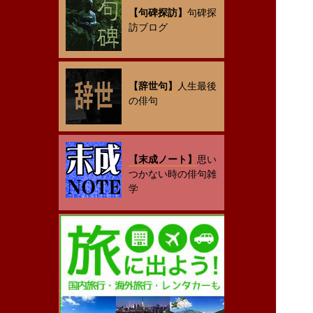
【句碑探訪】
句碑探
訪ブログ
【辞世句】
人生最後
の俳句
【末成ノート】
思い
つかない時の俳句雑
学