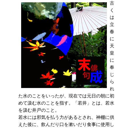
古
く
は
立
春
に
天
皇
に
奉
じ
ら
れ
た水のことをいったが、現在では元日の朝に初
めて汲む水のことを指す。「若井」とは、若水
を汲む井戸のこと。
若水には邪気を払う力があるとされ、神棚に供
えた後に、飲んだり口を漱いだり食事に使用し