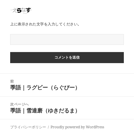
上に表示された文字を入力してください。
投
前
稿
季語｜ラグビー（らぐびー）
前
ナ
の
ビ
投
次ページへ
ゲ
稿:
季語｜雪達磨（ゆきだるま）
次
ー
の
シ
投
ョ
プライバシーポリシー
Proudly powered by WordPress
稿: