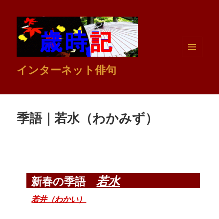
メニュ
インターネット俳句
ーとウ
ィジェ
ット
季語｜若水（わかみず）
若水
新春の季語
若井（わかい）