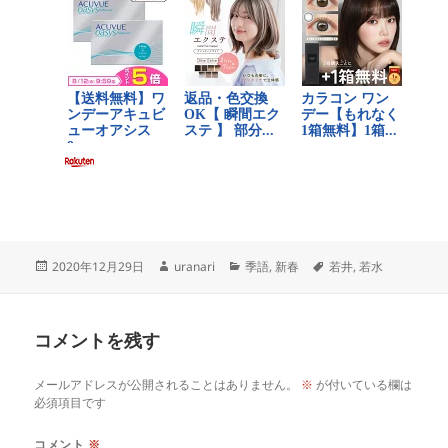
投
作
カ
タ
2020年12月29日
uranari
季語
,
新春
若井
,
若水
稿
成
テ
グ
日:
者
ゴ
リ
コメントを残す
ー
メールアドレスが公開されることはありません。
※
が付いている欄は
必須項目です
コメント
※