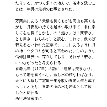
たりする。かつて多くの地方で、若水を汲むこ
とは、年男の最初の仕事とされた。
万葉集にある「天橋も長くもがも高山も高くも
がも 月夜見の持てる越水い取り来て 君に奉
りてをち得てしかも」の「越水」は「変若水」
とも書き「おちみず」と読む。これは、飲めば
若返るといわれた霊薬で、ここにあるように月
の神・ツクヨミが司ると言われた。このような
信仰は世界中に存在しており、それが「若水」
につながったと考えられる。
養老元年（717年）の詔に「醴泉は美泉なり。
もって老を養うべし。蓋し水の精なればなり。
天下に大赦して霊亀三年を改め養老元年と成す
べし」とあり、養老の滝の水を若水として改元
したと伝わる。
西行法師家集に、