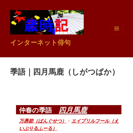
メニュ
インターネット俳句
ーとウ
ィジェ
ット
季語｜四月馬鹿（しがつばか）
四月馬鹿
仲春の季語
万愚節（ばんぐせつ）
・
エイプリルフール（え
いぷりるふーる）