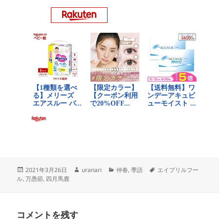
投
作
カ
タ
2021年3月26日
uranari
仲春
,
季語
エイプリルフー
稿
成
テ
グ
ル
,
万愚節
,
四月馬鹿
日:
者
ゴ
リ
ー
コメントを残す