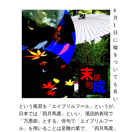
4
月
1
日
に
嘘
を
つ
い
て
も
良
い
という風習を「エイプリルフール」というが、
日本では「四月馬鹿」といい、漢語的表現で
「万愚節」とする。俳句で「エイプリルフー
ル」を用いることは至難の業で、「四月馬鹿」