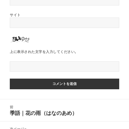
サイト
上に表示された文字を入力してください。
投
前
稿
季語｜花の雨（はなのあめ）
前
ナ
の
ビ
投
次ページへ