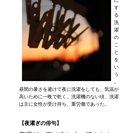
す
る
洗
濯
の
こ
と
を
い
う
。
昼間の暑さを避けて夜に洗濯をしても、気温が
高いために一晩で乾く。洗濯機のない頃、洗濯
は主に女性が受け持ち、重労働であった。
【夜濯ぎの俳句】