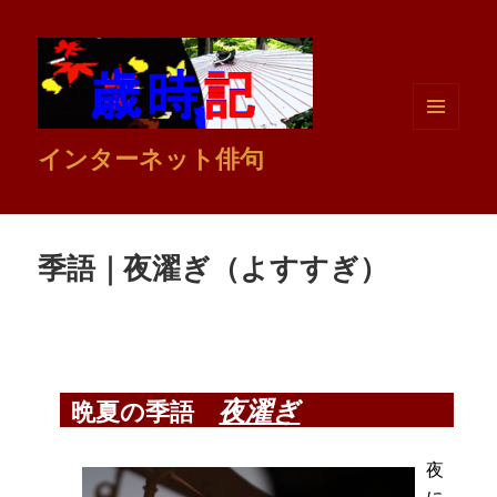
メニュ
インターネット俳句
ーとウ
ィジェ
ット
季語｜夜濯ぎ（よすすぎ）
夜濯ぎ
晩夏の季語
夜
に