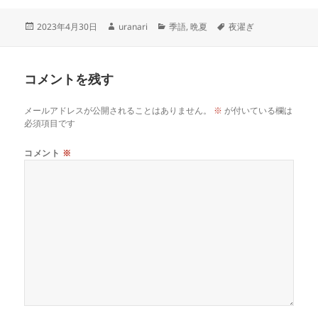
投
作
カ
タ
2023年4月30日
uranari
季語
,
晩夏
夜濯ぎ
稿
成
テ
グ
日:
者
ゴ
リ
コメントを残す
ー
メールアドレスが公開されることはありません。
※
が付いている欄は
必須項目です
コメント
※