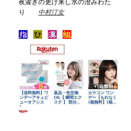
夜濯ぎの更け来し水の澄みわた
り
中村汀女