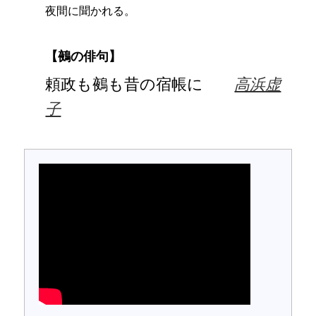
夜間に聞かれる。
【鵺の俳句】
頼政も鵺も昔の宿帳に
高浜虚
子