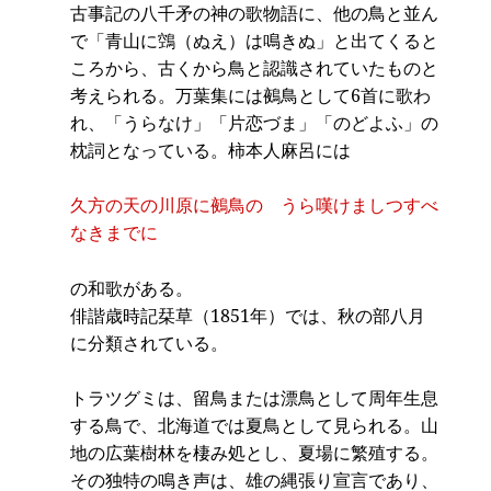
古事記の八千矛の神の歌物語に、他の鳥と並ん
で「青山に鵼（ぬえ）は鳴きぬ」と出てくると
ころから、古くから鳥と認識されていたものと
考えられる。万葉集には鵺鳥として6首に歌わ
れ、「うらなけ」「片恋づま」「のどよふ」の
枕詞となっている。柿本人麻呂には
久方の天の川原に鵺鳥の うら嘆けましつすべ
なきまでに
の和歌がある。
俳諧歳時記栞草（1851年）では、秋の部八月
に分類されている。
トラツグミは、留鳥または漂鳥として周年生息
する鳥で、北海道では夏鳥として見られる。山
地の広葉樹林を棲み処とし、夏場に繁殖する。
その独特の鳴き声は、雄の縄張り宣言であり、