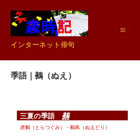
メニュ
インターネット俳句
ーとウ
ィジェ
ット
季語｜鵺（ぬえ）
鵺
三夏の季語
虎鶫（とらつぐみ）・鵺鳥（ぬえどり）