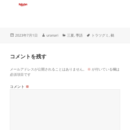
投
作
カ
タ
2023年7月1日
uranari
三夏
,
季語
トラツグミ
,
鵺
稿
成
テ
グ
日:
者
ゴ
リ
コメントを残す
ー
メールアドレスが公開されることはありません。
※
が付いている欄は
必須項目です
コメント
※