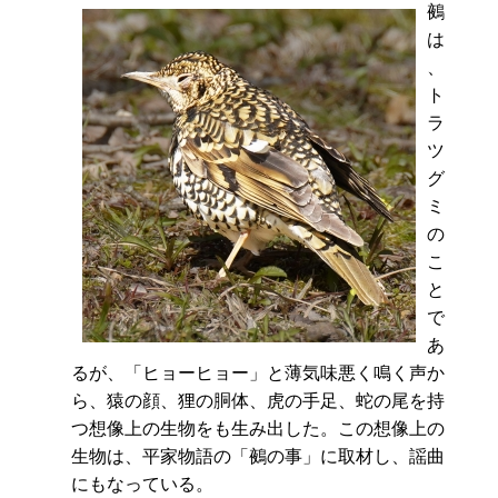
鵺
は
、
ト
ラ
ツ
グ
ミ
の
こ
と
で
あ
るが、「ヒョーヒョー」と薄気味悪く鳴く声か
ら、猿の顔、狸の胴体、虎の手足、蛇の尾を持
つ想像上の生物をも生み出した。この想像上の
生物は、平家物語の「鵺の事」に取材し、謡曲
にもなっている。