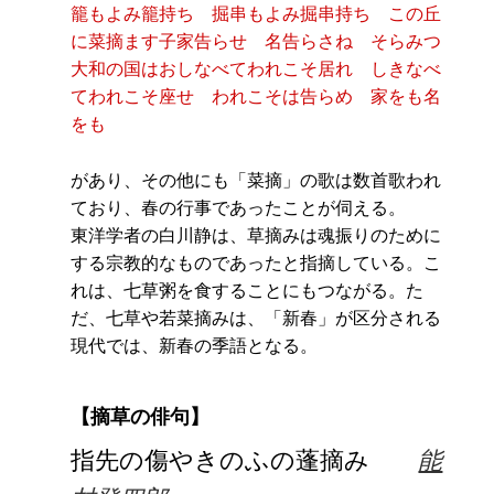
籠もよみ籠持ち 掘串もよみ掘串持ち この丘
に菜摘ます子家告らせ 名告らさね そらみつ
大和の国はおしなべてわれこそ居れ しきなべ
てわれこそ座せ われこそは告らめ 家をも名
をも
があり、その他にも「菜摘」の歌は数首歌われ
ており、春の行事であったことが伺える。
東洋学者の白川静は、草摘みは魂振りのために
する宗教的なものであったと指摘している。こ
れは、七草粥を食することにもつながる。た
だ、七草や若菜摘みは、「新春」が区分される
現代では、新春の季語となる。
【摘草の俳句】
指先の傷やきのふの蓬摘み
能