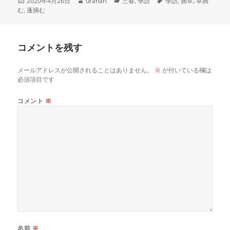
投
作
カ
タ
2020年4月26日
uranari
三春
,
季語
季語
,
摘草
,
草摘
稿
成
テ
グ
む
,
蓬摘む
日:
者
ゴ
リ
ー
コメントを残す
メールアドレスが公開されることはありません。
※
が付いている欄は
必須項目です
コメント
※
名前
※