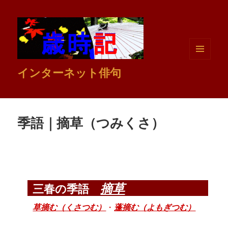
メニュ
インターネット俳句
ーとウ
ィジェ
ット
季語｜摘草（つみくさ）
摘草
三春の季語
草摘む（くさつむ）
・
蓬摘む（よもぎつむ）