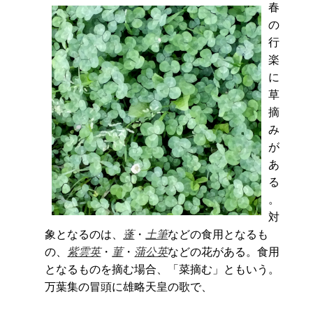
春
の
行
楽
に
草
摘
み
が
あ
る
。
対
象となるのは、
蓬
・
土筆
などの食用となるも
の、
紫雲英
・
菫
・
蒲公英
などの花がある。食用
となるものを摘む場合、「菜摘む」ともいう。
万葉集の冒頭に雄略天皇の歌で、