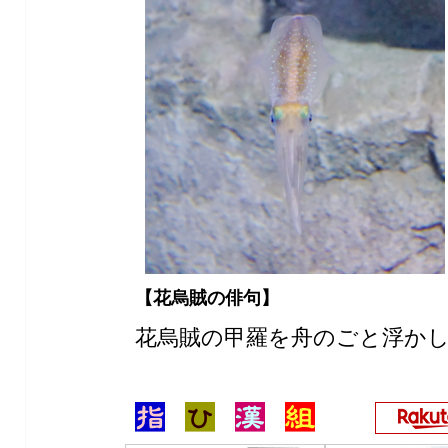
【花烏賊の俳句】
花烏賊の甲羅を舟のごと浮