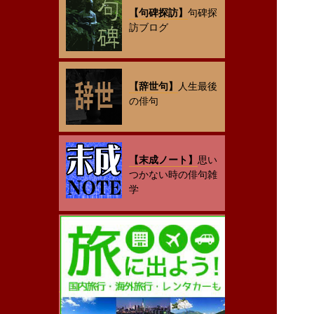
【句碑探訪】
句碑探
訪ブログ
【辞世句】
人生最後
の俳句
【末成ノート】
思い
つかない時の俳句雑
学