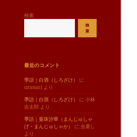
リ
ー
検索
検
索
最近のコメント
季語｜白酒（しろざけ）
に
uranari
より
季語｜白酒（しろざけ）
に
小林
吉太郎
より
季語｜曼珠沙華（まんじゅしゃ
げ・まんじゅしゃか）
に
虫暑し
より