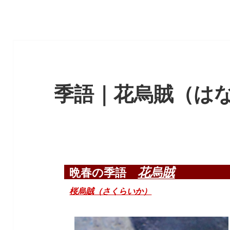
季語｜花烏賊（は
花烏賊
晩春の季語
桜烏賊（さくらいか）