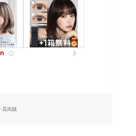
タ
花烏賊
グ