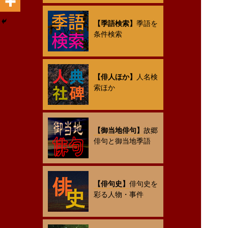
【季語検索】
季語を
条件検索
【俳人ほか】
人名検
索ほか
【御当地俳句】
故郷
俳句と御当地季語
【俳句史】
俳句史を
彩る人物・事件