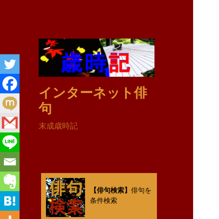
インターネット俳
句
末成歳時記
【俳句検索】
俳句を
条件検索