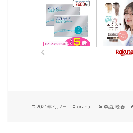
投
作
カ
2021年7月2日
uranari
季語
,
晩春
稿
成
テ
日:
者
ゴ
リ