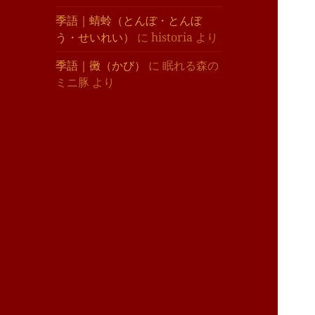
季語｜蜻蛉（とんぼ・とんぼ
う・せいれい）
に
historia
より
季語｜黴（かび）
に
眠れる森の
ミニ豚
より