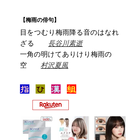
【梅雨の俳句】
目をつむり梅雨降る音のはなれ
ざる
長谷川素逝
一角の明けてありけり梅雨の
空
村沢夏風