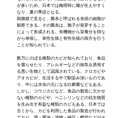
が多いため、日本では梅雨時に黴が生えやすく
なり、夏の季語となる。
顕微鏡で見ると、菌糸と呼ばれる糸状の細胞が
観察できる。その菌糸は、胞子が発芽すること
によって形成される。有機物から栄養分を得な
がら伸張し、単性生殖と有性生殖の両方を行う
ことが知られている。
数万にのぼる種類のカビが知られており、食品
を腐らせたり、アレルギーなどの病気を誘発す
る悪い生物として認識されている。クロカビや
アオカビが、生活する中で馴染み深いものであ
り、中には水虫の元になる白癬菌などもある。
しかし、コウジカビなど、食品の製造に欠かせ
ない種類のカビや、ペニシリンなどの抗生物質
を生み出す有益な種類のカビもある。日本では
古くから、カビを利用した食品の製造が行われ
ており、酒・醤油・漬物・納豆・鰹節などがそ