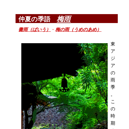
梅雨
仲夏の季語
黴雨（ばいう）
・
梅の雨（うめのあめ）
東
ア
ジ
ア
の
雨
季
。
こ
の
時
期