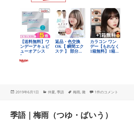
投
カ
タ
季語｜黴（かび） への
2019年6月1日
仲夏
,
季語
梅雨
,
黴
1件のコメント
稿
テ
グ
日:
ゴ
リ
季語｜梅雨（つゆ・ばいう）
ー