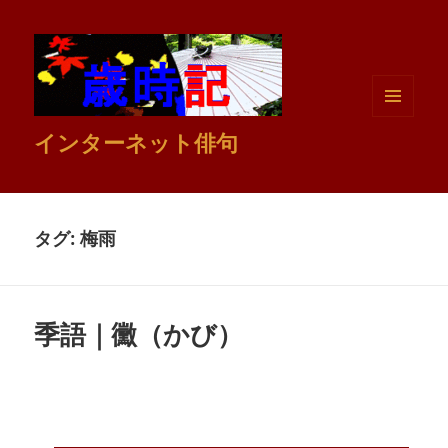
メニュ
インターネット俳句
ーとウ
ィジェ
ット
タグ:
梅雨
季語｜黴（かび）