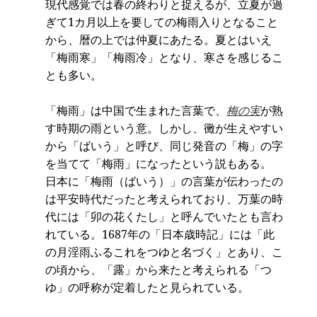
現代感覚では春の終わりと捉えるが、立夏が過
ぎて1カ月以上を要しての梅雨入りとなること
から、暦の上では仲夏にあたる。夏とはいえ
「梅雨寒」「梅雨冷」となり、寒さを感じるこ
とも多い。
「梅雨」は中国で生まれた言葉で、
梅の実
が熟
す時期の雨という意。しかし、黴が生えやすい
から「ばいう」と呼び、同じ発音の「梅」の字
を当てて「梅雨」になったという説もある。
日本に「梅雨（ばいう）」の言葉が伝わったの
は平安時代だったと考えられており、万葉の時
代には「卯の花くたし」と呼んでいたとも言わ
れている。1687年の「日本歳時記」には「此
の月淫雨ふるこれをつゆと名づく」とあり、こ
の頃から、「露」から来たと考えられる「つ
ゆ」の呼称が定着したと見られている。