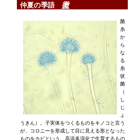
黴
仲夏の季語
菌
糸
か
ら
な
る
糸
状
菌
（
し
じ
ょ
うきん）。子実体をつくるものをキノコと言う
が、コロニーを形成して目に見える形となった
ものをカビという。高温多湿化で生育するもの