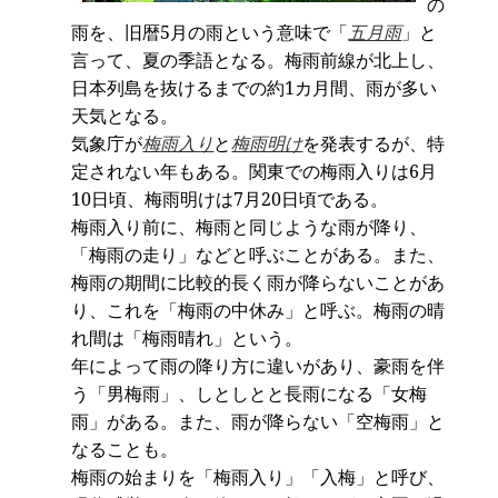
の
雨を、旧暦5月の雨という意味で「
五月雨
」と
言って、夏の季語となる。梅雨前線が北上し、
日本列島を抜けるまでの約1カ月間、雨が多い
天気となる。
気象庁が
梅雨入り
と
梅雨明け
を発表するが、特
定されない年もある。関東での梅雨入りは6月
10日頃、梅雨明けは7月20日頃である。
梅雨入り前に、梅雨と同じような雨が降り、
「梅雨の走り」などと呼ぶことがある。また、
梅雨の期間に比較的長く雨が降らないことがあ
り、これを「梅雨の中休み」と呼ぶ。梅雨の晴
れ間は「梅雨晴れ」という。
年によって雨の降り方に違いがあり、豪雨を伴
う「男梅雨」、しとしとと長雨になる「女梅
雨」がある。また、雨が降らない「空梅雨」と
なることも。
梅雨の始まりを「梅雨入り」「入梅」と呼び、