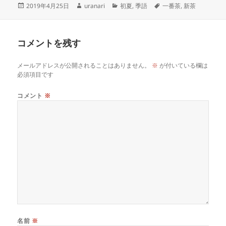
投
作
カ
タ
2019年4月25日
uranari
初夏
,
季語
一番茶
,
新茶
稿
成
テ
グ
日:
者
ゴ
リ
コメントを残す
ー
メールアドレスが公開されることはありません。
※
が付いている欄は
必須項目です
コメント
※
名前
※