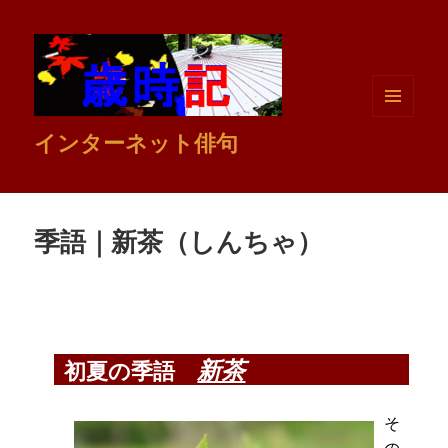
メニュ
インターネット俳句
ーとウ
ィジェ
ット
季語｜新茶（しんちゃ）
新茶
初夏の季語
そ
の