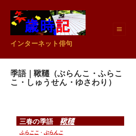
メニュ
インターネット俳句
ーとウ
ィジェ
ット
季語｜鞦韆（ぶらんこ・ふらこ
こ・しゅうせん・ゆさわり）
鞦韆
三春の季語
ふらここ
・
ぶらんこ