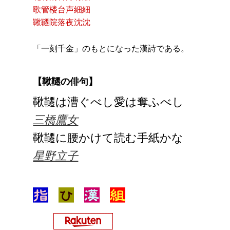
歌管楼台声細細
鞦韆院落夜沈沈
「一刻千金」のもとになった漢詩である。
【鞦韆の俳句】
鞦韆は漕ぐべし愛は奪ふべし
三橋鷹女
鞦韆に腰かけて読む手紙かな
星野立子