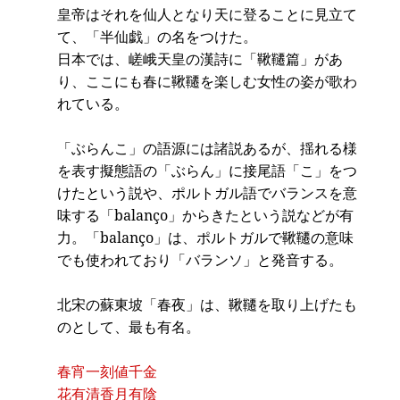
皇帝はそれを仙人となり天に登ることに見立て
て、「半仙戯」の名をつけた。
日本では、嵯峨天皇の漢詩に「鞦韆篇」があ
り、ここにも春に鞦韆を楽しむ女性の姿が歌わ
れている。
「ぶらんこ」の語源には諸説あるが、揺れる様
を表す擬態語の「ぶらん」に接尾語「こ」をつ
けたという説や、ポルトガル語でバランスを意
味する「balanço」からきたという説などが有
力。「balanço」は、ポルトガルで鞦韆の意味
でも使われており「バランソ」と発音する。
北宋の蘇東坡「春夜」は、鞦韆を取り上げたも
のとして、最も有名。
春宵一刻値千金
花有清香月有陰