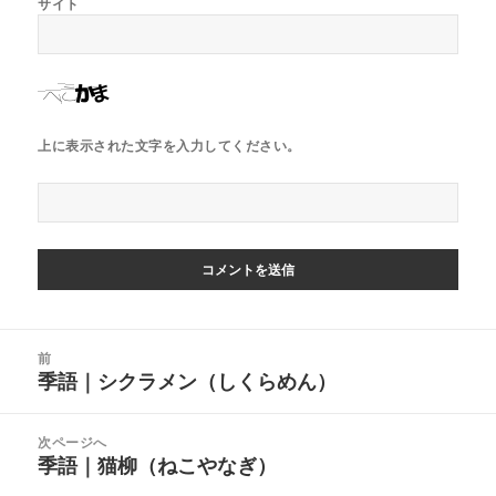
サイト
上に表示された文字を入力してください。
投
前
稿
季語｜シクラメン（しくらめん）
前
ナ
の
ビ
投
次ページへ
ゲ
稿:
季語｜猫柳（ねこやなぎ）
次
ー
の