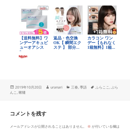
投
作
カ
タ
2019年10月20日
uranari
三春
,
季語
ふらここ
,
ぶら
稿
成
テ
グ
んこ
,
鞦韆
日:
者
ゴ
リ
ー
コメントを残す
メールアドレスが公開されることはありません。
※
が付いている欄は