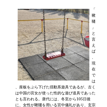
「
鞦
韆
」
と
言
え
ば
、
現
在
で
は
、座板をぶら下げた揺動系遊具であるが、古く
は中国の宮女が使った性的な遊び道具であった
とも言われる。唐代には、冬至から105日後
に、女性が鞦韆を用いる宮中儀礼があり、玄宗