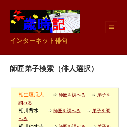
メニュ
インターネット俳句
ーとウ
ィジェ
ット
師匠弟子検索（俳人選択）
相生垣瓜人
⇒
師匠を調べる
⇒
弟子を
調べる
相川背水
⇒
師匠を調べる
⇒
弟子を調
べる
相川やす志
⇒
師匠を調べる
⇒
弟子を